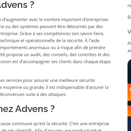
Advens ?
r
B
e d’augmenter avec le nombre important d’entreprises
ne ou des systèmes peuvent être détournés par des
V
entreprise. Grâce à ses compétences son savoir-faire,
echnique et opérationnelle de la sécurité. À l’aide
P
 comportements anormaux ou à risque afin de prendre
a
té propose un audit, des conseils, des contrôles et des
ission est d’accompagner ses clients dans chaque étape
 ses services pour assurer une meilleure sécurité
se moyenne ou grande, il est indispensable d’assurer la
déconvenues suite à des attaques.
chez Advens ?
e cause commune qu’est la sécurité. C’est une entreprise
e ses objectifs. Afin d’assurer une productivité et