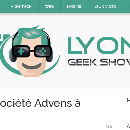
HIGH TECH
WEB
LOISIRS
JEUX VIDÉO
société Advens à
M
A
0