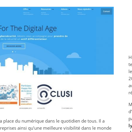
H
t
l
2
a
r
M
d
p
la place du numérique dans le quotidien de tous. Il a
l
rises ainsi qu’une meilleure visibilité dans le monde