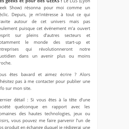
es geeks et pour des GEEKS !
Le LGS (Lyon
eek Show) résonna pour moi comme un
éclic. Depuis, je m’intéresse à tout ce qui
ravite autour de cet univers mais pas
eulement puisque cet événement m’a ouvert
’esprit sur pleins d’autres secteurs et
otamment le monde des start-up et
ntreprises qui révolutionneront notre
uotidien dans un avenir plus ou moins
roche.
ous êtes bavard et aimez écrire ? Alors
’hésitez pas à me contacter pour publier une
nfo sur mon site.
ernier détail : Si vous êtes à la tête d’une
ociété quelconque en rapport avec les
omaines des hautes technologies, jeux ou
oisirs, vous pouvez me faire parvenir l’un de
os produit en échange duquel je rédigerai une