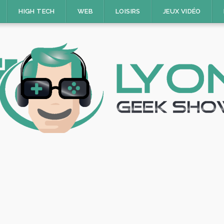
HIGH TECH
WEB
LOISIRS
JEUX VIDÉO