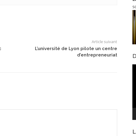
s
Article suivant
c
L’université de Lyon pilote un centre
d’entrepreneuriat
D
L
v
L