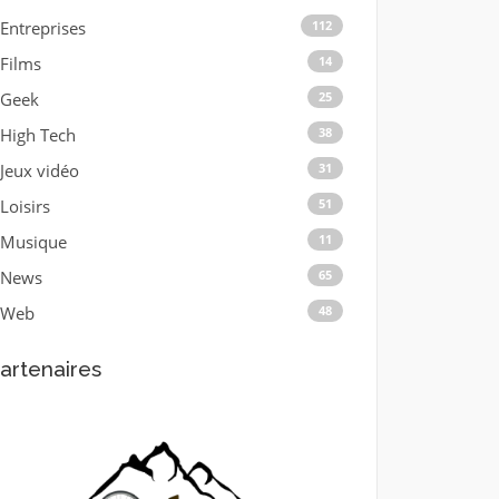
Entreprises
112
Films
14
Geek
25
High Tech
38
Jeux vidéo
31
Loisirs
51
Musique
11
News
65
Web
48
artenaires