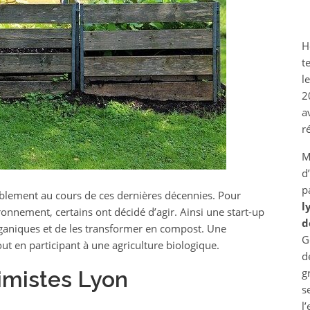
H
t
l
2
a
r
M
d
p
blement au cours de ces dernières décennies. Pour
l
ronnement, certains ont décidé d’agir. Ainsi une start-up
d
rganiques et de les transformer en compost. Une
G
out en participant à une agriculture biologique.
d
g
imistes Lyon
s
l