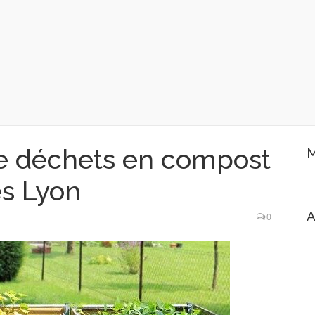
e déchets en compost
M
es Lyon
A
0