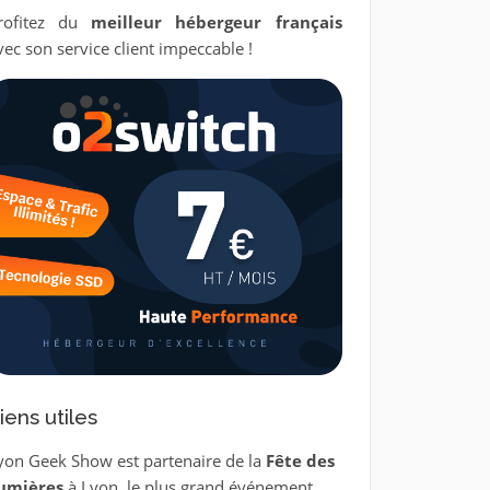
rofitez du
meilleur hébergeur français
vec son service client impeccable !
iens utiles
yon Geek Show est partenaire de la
Fête des
umières
à Lyon, le plus grand événement