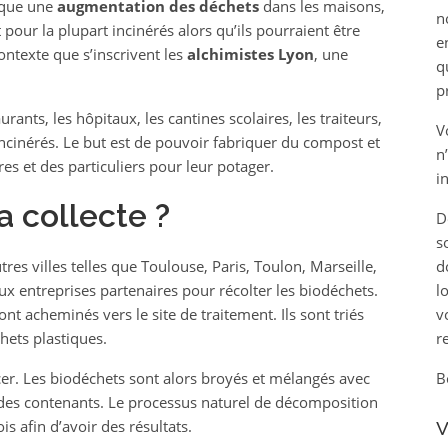
ique une
augmentation des déchets
dans les maisons,
n
 pour la plupart incinérés alors qu’ils pourraient être
e
ontexte que s’inscrivent les
alchimistes Lyon
, une
q
p
rants, les hôpitaux, les cantines scolaires, les traiteurs,
V
ncinérés. Le but est de pouvoir fabriquer du compost et
n
res et des particuliers pour leur potager.
i
 collecte ?
D
s
res villes telles que Toulouse, Paris, Toulon, Marseille,
d
ux entreprises partenaires pour récolter les biodéchets.
l
nt acheminés vers le site de traitement. Ils sont triés
v
chets plastiques.
r
cer. Les biodéchets sont alors broyés et mélangés avec
B
des contenants. Le processus naturel de décomposition
s afin d’avoir des résultats.
V